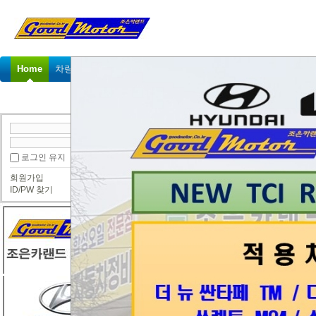
Home
차량정비가격표
정비예약
정비상담
고객센터
로그인 유지
잘못
회원가입
ID/PW 찾기