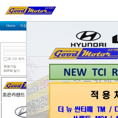
Home
차량정비가격표
정비예약
정비상담
고객센터
국산차 정비상담
수입차 정비상담
● 국산차 정비상담
로그인 유지
그랜드스타렉스 겉벨트 베어링 문제.
회원가입
쌍둥이
ID/PW 찾기
2022년.09.27
11만 5000키로 정도에
미리 교체해야 한다고 해서
사장님의 권유로
여기서 겉벨트세트를 교체하였습니다.
그런데 오늘 종합검사를 받았는데..
현재 13만1000키로 정도..
겉벨트 베어링 문제 같다고 정비를 받으라