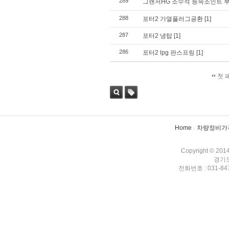
289
그랜저HG 조수석 등속조인트 부
288
포터2 가열플러그굥환
[1]
287
포터2 냉탑
[1]
286
포터2 lpg 판스프링
[1]
첫 
검색
태그
Home
차량정비가
Copyright © 201
경기도
전화번호 : 031-847