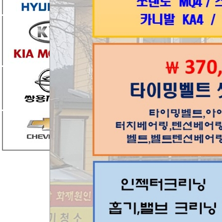
엑셀을 밟으면 이상한 소리가 납니다.
세게 밟으면 더 심하게 나구요.
엮인글
0
댓글
2
조은카랜드
2025.08.06 08:29
부
다
제