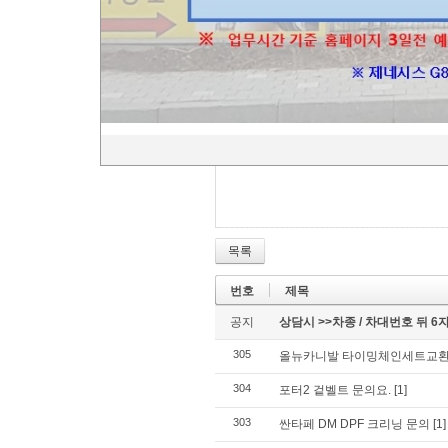
야
조은카랜드
2025.08.19 12:50
목록
번호
제목
공지
상담시 >>차종 / 차대번호 뒤 
305
올뉴카니발 타이밍체인세트교
304
포터2 겉벨트 문의요.
[1]
303
싼타페 DM DPF 크리닝 문의
[1]