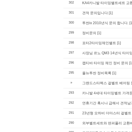
302
KA4카니발 타이밍밸트세트 교
301
견적 문의입니다
[1]
300
투싼ix 2010년식 문의 합니다.
[1
299
정비문의
[1]
298
포터2타이밍체인밸트
[1]
297
사장님 르노 QM3 14년식 타이
296
캡티바 타이밍 체인 정비 문의
[1
295
올뉴투싼 정비목록
[1]
»
그랜드스타렉스 겉벨트 베어링 
293
카니발 4세대 타이밍벨트 가격
292
연휴기간 혹시나 급해서 견적
291
23년형 모하비 더마스터 겉벨트
290
외부벨트세트와 덴퍼풀리 교환