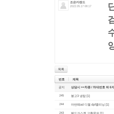
조은카랜드
2022.05.17 08:17
목록
번호
제목
공지
상담시 >>차종 / 차대번호 뒤 
245
봉고3 냉탑
[1]
244
아반떼ad 디젤 dpf클리닝
[1]
243
헤드가스켓 교환문의
[1]