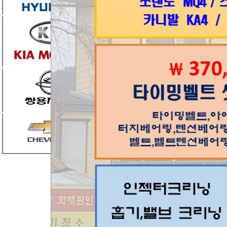
그랜드스타렉스 201
11만3000키로 정도
2021년9월 정기검사
P0401 배기가스 재순
매연15% 입니다.
5249 기타센서 불량.
구체적인 수리 비용 
시간은 얼마나 걸리나
감사합니다.
주소를 검색해보니 정