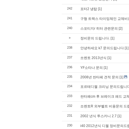
242
포터2 냉탑
[1]
241
구형 트랙스 타이밍체인 교체비
240
스포티지r 히터 관련문의
[2]
»
정비문의 드립니다.
[1]
238
안녕하세요 k7 문의드립니다
[1]
237
쏘렌토 2013년식
[1]
236
YF소타나 문의
[1]
235
2008년 싼타페 견적 문의
[1]
234
포르테디젤 크리닝 문의드립니
233
싼타페cm 후 브레이크 패드 교
232
쏘렌토R 외부벨트 비용문의 드
231
2002 년식 투스카니 2.7
[1]
230
i40 2012년식 디젤 정비문의드