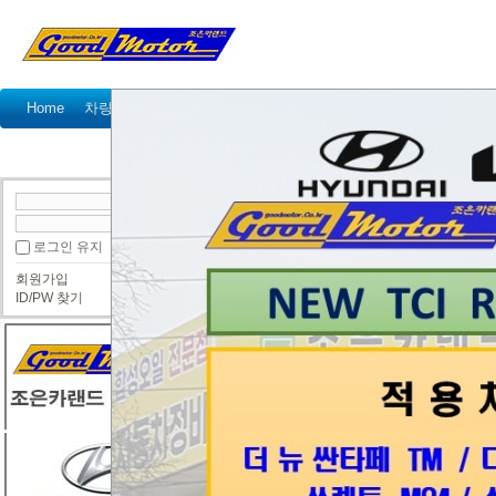
Home
차량정비가격표
정비예약
정비상담
고객센터
국산차 정비상담
수입차 정비상담
● 국산차 정비상담
로그인 유지
회원가입
정비문의 드립니다.
ID/PW 찾기
쌍둥이
1달 넘게 오래다닐 
거의 신생이라 믿을 수
집에서 매우 가깝고 