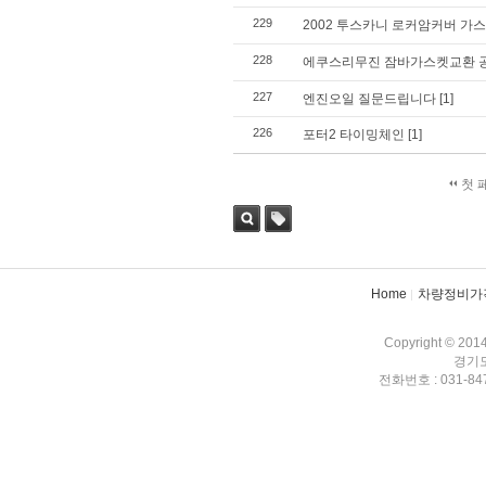
229
2002 투스카니 로커암커버 가
228
에쿠스리무진 잠바가스켓교환 
227
엔진오일 질문드립니다
[1]
226
포터2 타이밍체인
[1]
첫 
검색
태그
Home
차량정비가
Copyright © 201
경기도
전화번호 : 031-847