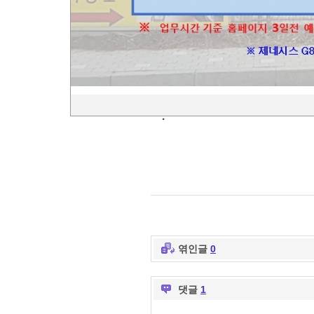
양주시 마전동 부흥로 
여기 맞나요???
차길에서 보이나요??
감사합니다.
.
엮인글
0
댓글
1