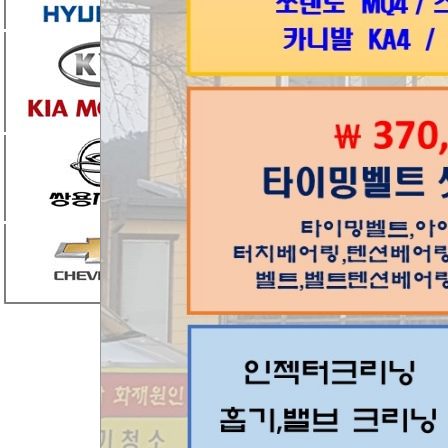
엮인글
0
댓글
1
조은카랜드
공
2025.05.06 08:23
공
목록
번호
제목
공지
상담시 >>차종 / 차대번호 뒤 
305
올뉴카니발 타이밍체인세트교
304
포터2 겉벨트 문의요.
[1]