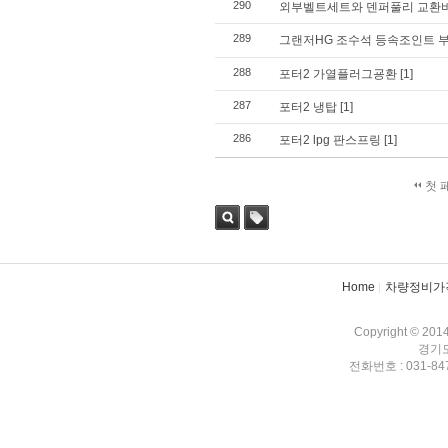
290
외부벨트세트와 덴퍼풀리 교환
289
그랜저HG 조수석 등속조인트 부
288
포터2 가열플러그굥환
[1]
287
포터2 냉탑
[1]
286
포터2 lpg 판스프링
[1]
첫 
검색
태그
Home
차량정비가
Copyright © 201
경기도
전화번호 : 031-847