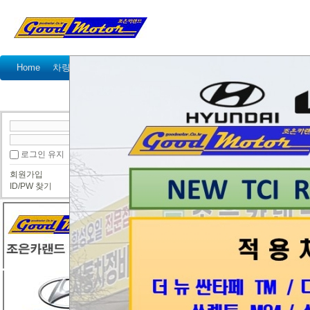
Home
차량정비가격표
정비예약
정비상담
고객센터
국산차 정비상담
수입차 정비상담
● 국산차 정비상담
로그인 유지
연휴기간 혹시나 급해서 견적남겨봅니다
회원가입
김민혁
ID/PW 찾기
그랜저hg3.0 LPI차량 이구요 겉벨트
흔히 로어암셋트라고들하죠 요로케교환
하려하구요 부품대 와 총견적 부탁드립니