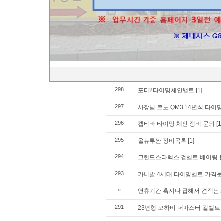
303
싼타페 DM DPF 크리닝 문의
[1]
302
KA4카니발 타이밍밸트세트 교
301
견적 문의입니다
[1]
300
투싼ix 2010년식 문의 합니다.
[1
299
정비문의
[1]
298
포터2타이밍체인밸트
[1]
297
사장님 르노 QM3 14년식 타이
296
캡티바 타이밍 체인 정비 문의
[1
295
올뉴투싼 정비목록
[1]
294
그랜드스타렉스 겉벨트 베어링 
293
카니발 4세대 타이밍벨트 가격
»
연휴기간 혹시나 급해서 견적
291
23년형 모하비 더마스터 겉벨트