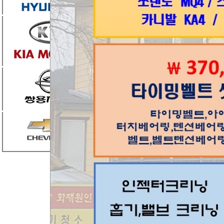
엮인글
0
댓글
1
조은카랜드
누유
2018.05.11 12:32
40
목록
번호
제목
공지
상담시 >>차종 / 차대번호 뒤 
105
K5 수리 문의드립니다
[1]
104
문의드려요
[1]
103
s500 수리비 문의드립니다
[1]
102
문의드립니다
[1]