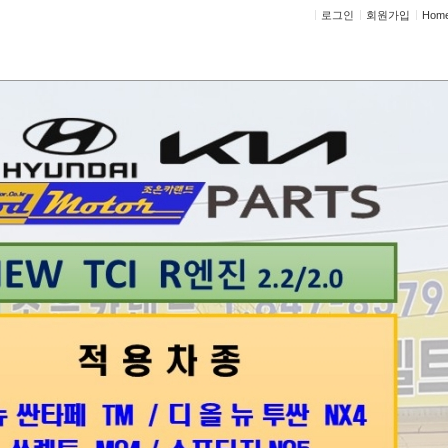
로그인
회원가입
Hom
정비상담
고객센터
상담
수입차 정비상담
차 정비상담
 넘침
맨 600s 냉각수 넘치고 통안에 기름이 있는데 헤드교체 해야할것 같은데요
드 교체비용 알수 있나요