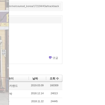
dmotor.co.kr/xe/counsel_korea/172194/43a/trackback
댓글
글쓴이
날짜
조회 수
2019.03.09
160309
조은카랜드
2018.12.14
24013
운대박
2018.11.22
24445
킹박