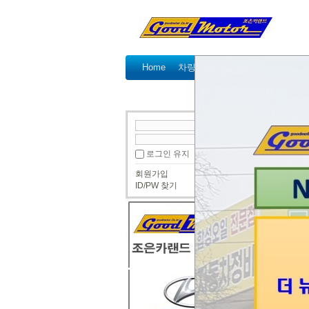
Home
차량정비가격표
정비예약
국산차 정비
● 국산
로그인 유지
냉각수
회원가입
600s
ID/PW 찾기
뉴체어
재생헤