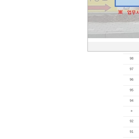
103
102
101
100
99
98
97
96
95
94
»
92
91