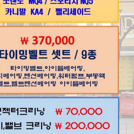
엮인글
0
http://goo
댓글
1
조은카랜드
차명 차량번호 연식 / 연락처가 기본 정보입니다..
2018.06.28 08:48
헤드가 변형된 원인도 있겠죠?
단순 비용이 나올수 있는 고장이 아닙니다.
오셔서 점검 받아보세요.
헤드 가스켓 교화공임은 38만원입니다..
제목
상담시 >>차종 / 차대번호 뒤 6자리/연식/전화번호 남겨주셔야 합니다.
[1]
K5 수리 문의드립니다
[1]
문의드려요
[1]