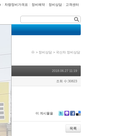
e
차량정비가격표
정비예약
정비상담
고객센터
>
정비상담
>
국산차 정비상담
2018.06.27 11:19
조회 수:30823
이 게시물을
Tw
M
Fa
De
itte
e2
ce
lici
r
da
bo
ou
목록
y
ok
s