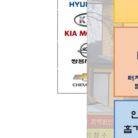
목록
번호
공지
105
104