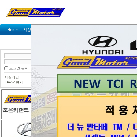
Home
차량정비가격표
정비예약
정비상담
고객센터
국산차 정비상담
수입차 정비상담
● 국산차 정비상담
로그인 유지
트라제 2004년식 쇼바 및 활대부싱 교체
회원가입
고래
ID/PW 찾기
토우카페에서 알게되서 가입했 습니다.^^
하부소음문제로 우레탄완충기는 직접달았
그냥가지고 있네요! 쇼바, 활대세트(전
부싱종류 다 갈고 싶지만 총알이.... 우선