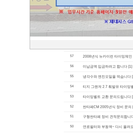
62
싼타페cm 시동꺼짐, 후진기어 
61
트라제 운전석 쇼바 비용
[1]
60
트라제 xg 정비비용문의
[1]
59
가스켓 교환비용 문의드립니다
58
산타페 CM 타이밍벨트 문의드
57
2008년식 뉴카이런 타이밍체인
56
미납금액 입금하려고 합니다
[1]
55
냉각수와 엔진오일을 먹습니다
54
티지 그랜져 2.7 훠발유 타이
53
타이밍벨트 교환 문의드립니다
52
싼타페CM 2005년식 정비 문의
51
구형싼타페 정비 견적문의합니
50
연료필터와 부동액~ 다시 올려