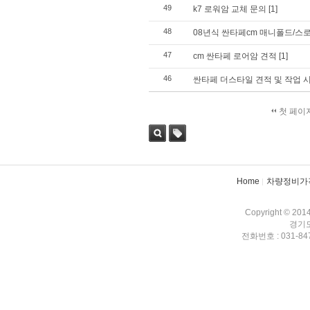
49
k7 로워암 교체 문의
[1]
48
08년식 싼타페cm 매니폴드/스
47
cm 싼타페 로어암 견적
[1]
46
싼타페 더스타일 견적 및 작업 
첫 페이
검색
태그
Home
차량정비가
Copyright © 201
경기도
전화번호 : 031-847