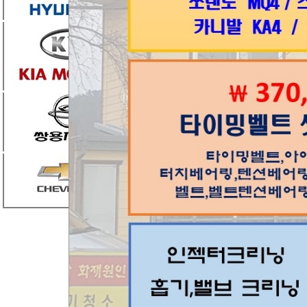
엮인글
0
댓글
1
조은카랜드
8만
2016.09.17 11:17
쇼바
목록
번호
제목
공지
상담시 >>차종 / 차대번호 뒤 
65
그랜드카니발
[1]
64
트라제
[1]
63
아반떼 xd 2엔진 미미, 등속조