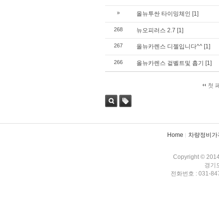
»
올뉴투싼 타이밍체인
[1]
268
뉴오피러스 2.7
[1]
267
올뉴카렌스 디젤입니다^^
[1]
266
올뉴카렌스 겉벨트및 흡기
[1]
첫 
검색
태그
Home
차량정비가
Copyright © 201
경기도
전화번호 : 031-847