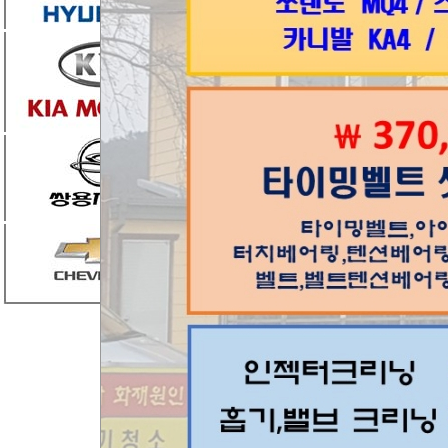
엮인글
0
댓글
1
조은카랜드
정
2023.09.23 12:42
목록
번호
제목
공지
상담시 >>차종 / 차대번호 뒤 
285
포터2
[1]
284
안녕하세여
[2]