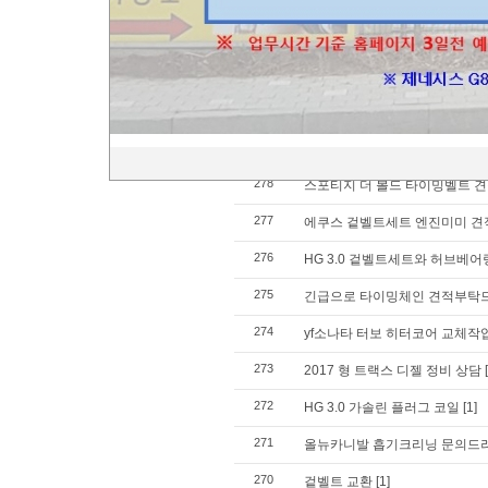
283
등속조인트 부트교환
[1]
282
17년식 k7 등속부트교체 문의
[1
281
등속조인트 부트교체 작업비용하
280
싼타페 더 프라임 겉밸트교환 문
279
문의 드립니다
[1]
278
스포티지 더 볼드 타이밍벨트 견
277
에쿠스 겉벨트세트 엔진미미 견적
276
HG 3.0 겉벨트세트와 허브베어
275
긴급으로 타이밍체인 견적부탁
274
yf소나타 터보 히터코어 교체
273
2017 형 트랙스 디젤 정비 상담
272
HG 3.0 가솔린 플러그 코일
[1]
271
올뉴카니발 흡기크리닝 문의드
270
겉벨트 교환
[1]