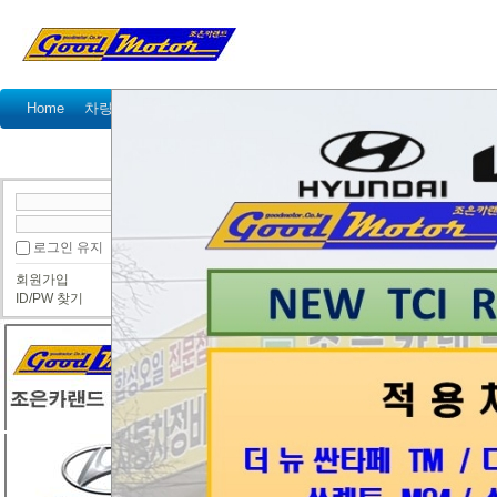
Home
차량정비가격표
정비예약
정비상담
고객센터
국산차 정비상담
수입차 정비상담
● 국산차 정비상담
로그인 유지
올뉴투싼 타이밍체인
회원가입
투싼이
ID/PW 찾기
안녕하세요
올뉴투싼 2016년 2.0 디젤 입니다.
쇠 긁는 체인소리가 나서 타이밍체인 교