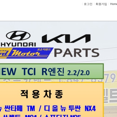
로그인
회원가입
Hom
정비상담
고객센터
상담
수입차 정비상담
차 정비상담
인트 부트교환
2.0 가솔린 등속조인트 양쪽 outer 부트교환 문의드립니다
터진지 얼마안되서 소리는 안나는 상태이고
아우터만 일반품으로 교체 문의드립니다!
 여러대 있어서 현재 운행하지는 않습니다