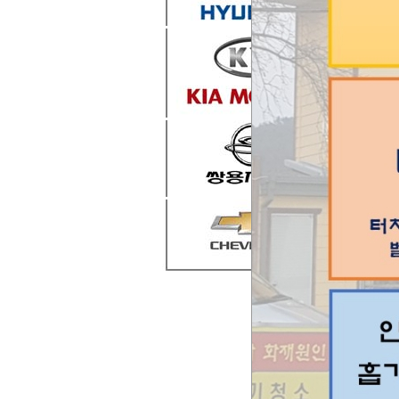
목록
번호
공지
285
284