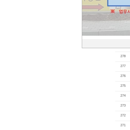
»
282
281
280
279
278
277
276
275
274
273
272
271