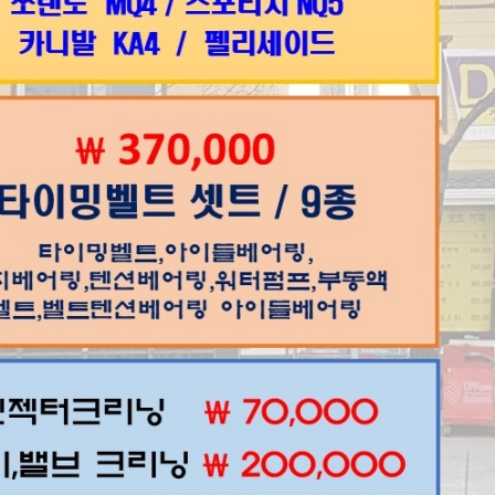
엮인글
0
http://goo
댓글
1
조은카랜드
작업가능합니다..다만 등속이 허브
2024.08.09 08:26
제목
상담시 >>차종 / 차대번호 뒤 6자리/연식/전화번호 남겨주셔야 합니다.
[1]
포터2
[1]
안녕하세여
[2]