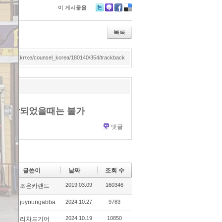
이 게시물을
Tw
M
Fa
De
itte
e2
ce
lici
r
da
bo
ou
목록
y
ok
s
dmotor.co.kr/xe/counsel_korea/180140/354/trackback
에 고착되었을때는 불가
댓글
글쓴이
날짜
조회 수
2019.03.09
160346
조은카랜드
juyoungabba
2024.10.27
9783
2024.10.19
10850
리차드기어