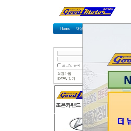
Home
차량정비가격표
정비예약
국산차 정비
● 국산
로그인 유지
등속조
회원가입
VWAG
ID/PW 찾기
뉴ef 
현재 
양쪽 
차량이