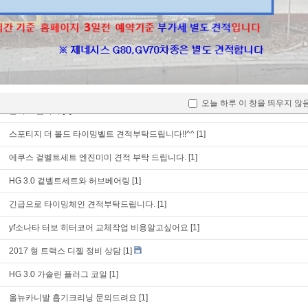
등속조인트 부트교환
[1]
17년식 k7 등속부트교체 문의
[1]
등속조인트 부트교체 작업비용하고 작업시간 문의드립니다.
[1]
싼타페 더 프라임 겉밸트교환 문의 입니다.
[1]
오늘 하루 이 창을 띄우지 않
문의 드립니다
[1]
스포티지 더 볼드 타이밍벨트 견적부탁드립니다!!^^
[1]
에쿠스 겉벨트세트 엔진미미 견적 부탁 드립니다.
[1]
HG 3.0 겉벨트세트와 허브베어링
[1]
긴급으로 타이밍체인 견적부탁드립니다.
[1]
yf소나타 터보 히터코어 교체작업 비용알고싶어요
[1]
2017 형 트랙스 디젤 정비 상담
[1]
HG 3.0 가솔린 플러그 코일
[1]
올뉴카니발 흡기크리닝 문의드려요
[1]