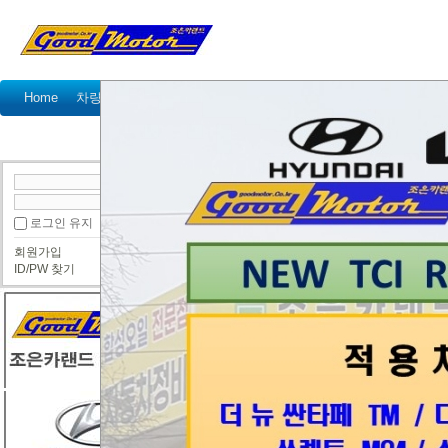
Home
차량정비가격표
정비예약
정비상담
고객센터
국산차 정비상담
수입차 정비상담
● 국산차 정비상담
로그인 유지
그랜드스타렉스 10년 문의드립니다
회원가입
지티
ID/PW 찾기
매연 냄세가 좀 심해서 인젝터랑 동와샤
다 정비 예약도 하고 방문드려야 할지요
일요일도 근무하시나욥