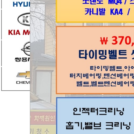
엮인글
0
댓글
1
조은카랜드
일요
2022.02.12 08:30
모비
방문
목록
번호
제목
공지
상담시 >>차종 / 차대번호 뒤 
225
뉴모닝 히터코어클리닝 가능한
224
12년식 에쿠스리무진vl500 