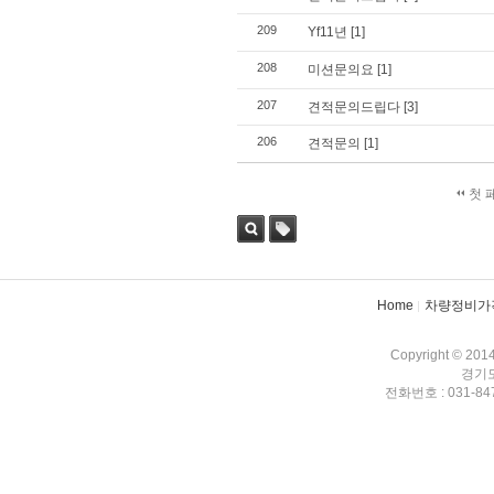
209
Yf11년
[1]
208
미션문의요
[1]
207
견적문의드립다
[3]
206
견적문의
[1]
첫 
검색
태그
Home
차량정비가
Copyright © 201
경기도
전화번호 : 031-847