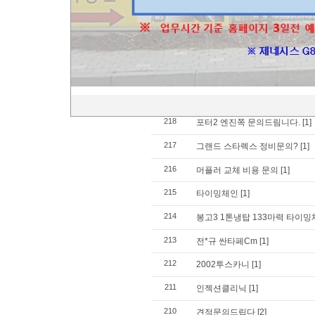
223
점화플러그 고착 수리 가능한가
»
그랜드스타렉스 10년 문의드립
221
싼타페프라임
[1]
220
문의드려요~^^
[1]
219
쉐보레 올란도 정비 문의 드립니
218
포터2 엔진쪽 문의드림니다.
[1]
217
그랜드 스타렉스 정비문의?
[1]
216
머플러 교체 비용 문의
[1]
215
타이밍체인
[1]
214
봉고3 1톤냉탑 133마력 타이
213
전*규 싼타페Cm
[1]
212
2002투스카니
[1]
211
인젝션클리닉
[1]
210
견적문의드립다
[2]