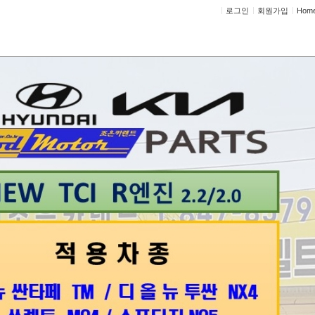
로그인
회원가입
Hom
정비상담
고객센터
지사항
이벤트
고객 방문기
정비사진
정보게시판
사진
X 타이밍체인셑 교환
랜드
LX 2012년식 18만KM 주행>>엔진소음으로 입고
트 업해서 확인 >> 타이밍체인소음 확인>> 교환