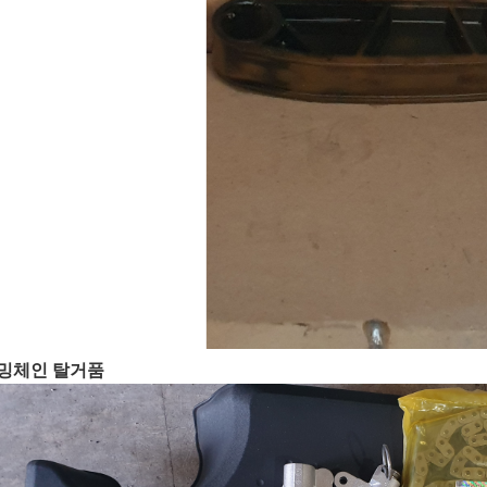
밍체인 탈거품