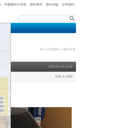
e
차량정비가격표
정비예약
정비상담
고객센터
>
고객센터
>
정비사진
2023.01.10 10:05
조회 수:1562