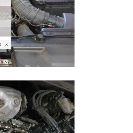
음
X
X