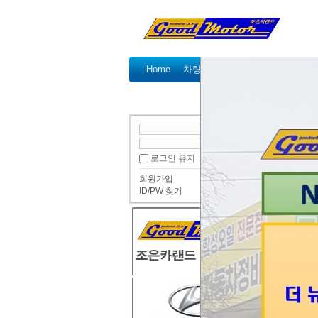
Home
차량정비가격표
정비예약
공
● 정비
로그인 유지
투싼L
회원가입
조은카
ID/PW 찾기
투싼
리프