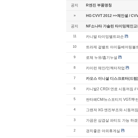
공지
R엔진 부품명칭
»
HG CVVT 2012 >>체인셑 / CV
공지
NF소나타 가솔린 타이밍체인
11
카니발 타이밍밸트파손
10
트라제 겉밸트 아이들베어링볼
9
로체 누유/흡기누설
8
카이런 체인/인젝터작업
7
카오스 이니셜 디스크로터(드럼
6
카니발2 CRDI 연료 시동꺼짐 /
5
싼타페CM/뉴스포티지 VGT/투
4
그랜져 XG 엔진부조와 시동꺼
3
가끔은 삼겹살 파티도 가능 하겠네 
2
경치좋은 야외휴게실