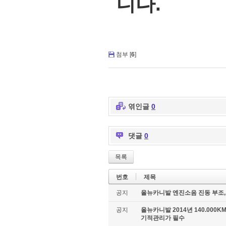
니다.
첨부 [
6
]
엮인글
0
댓글
0
목록
번호
제목
공지
올뉴카니발 엔진소음 진동 부조,
공지
올뉴카니발 2014년 140.00
기적관리가 필수