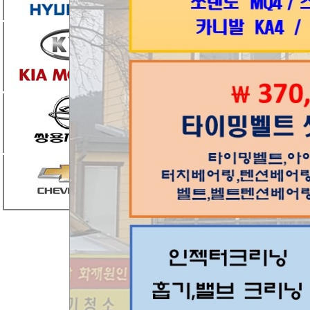
C] 고속주행
D] 크루즈 10
*위 증상중 
과 눈/ 귀로 확
가장큰 원인은
를 권함]
엔진오일양 