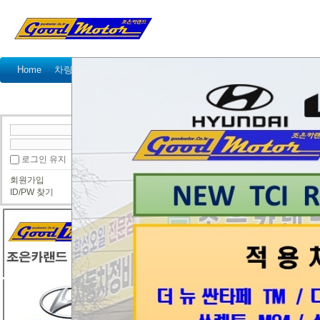
Home
차량정비가격표
정비예약
정비상담
고객센터
공지사항
이벤트
고객 방문기
정
● 정비사진
로그인 유지
회원가입
HG CVVT 2012 >>체인셑 / CVVT 교환
ID/PW 찾기
조은카랜드
A] 20~30k
B] 땅 땅 하는