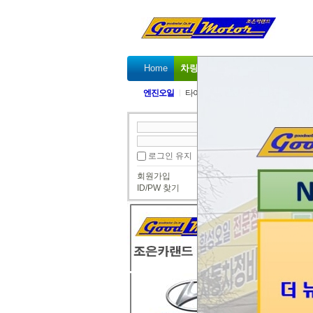
Home
차량정비가격표
정비예약
엔진오일
타이밍벨트
타이밍체인
겉벨트 
번호
로그인 유지
회원가입
ID/PW 찾기
검색
태