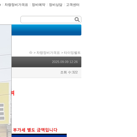
e
차량정비가격표
정비예약
정비상담
고객센터
>
차량정비가격표
>
타이밍벨트
2025.09.09 12:26
조회 수:322
 있으며