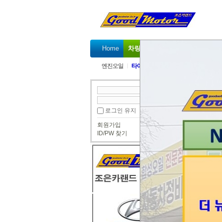
Home
차량정비가격표
정비예약
엔진오일
타이밍벨트
타이밍체인
겉벨트 
현대 
로그인 유지
조은카
회원가입
ID/PW 찾기
공