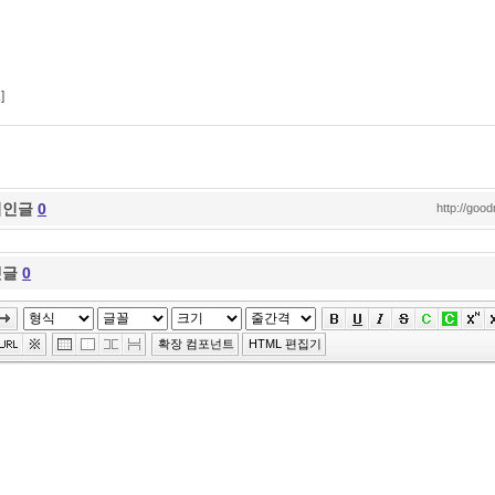
2
]
엮인글
0
http://goo
댓글
0
확장 컴포넌트
HTML 편집기