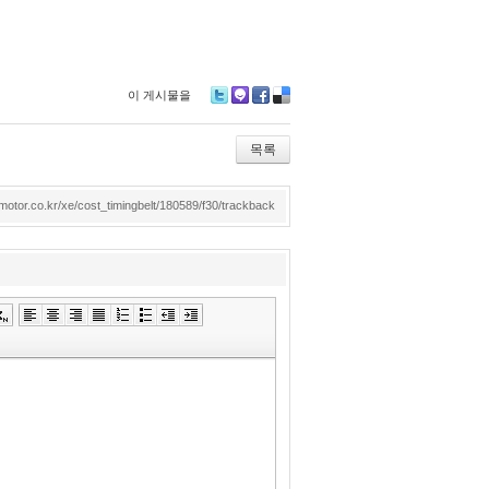
이 게시물을
Tw
M
Fa
De
itte
e2
ce
lici
r
da
bo
ou
목록
y
ok
s
dmotor.co.kr/xe/cost_timingbelt/180589/f30/trackback
»
편
집
도
구
모
음
건
너
뛰
기