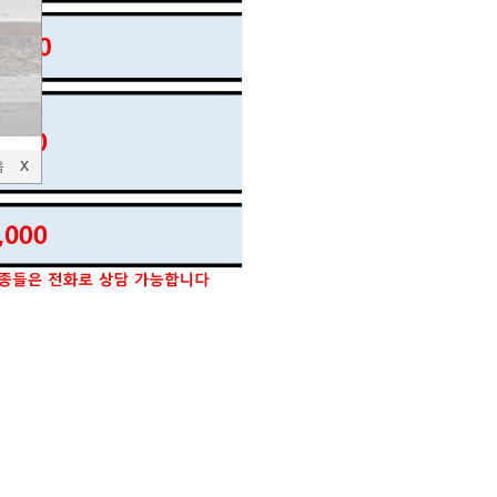
음
X
X