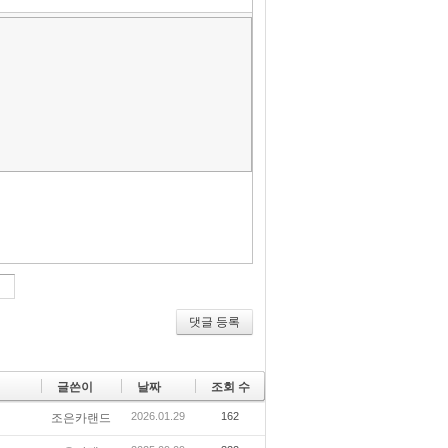
댓글 등록
글쓴이
날짜
조회 수
2026.01.29
162
조은카랜드