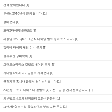
견적 문의입니다
[1]
투싼ix 2010년식 문의 합니다.
[1]
정비문의
[1]
포터2타이밍체인밸트
[1]
사장님 르노 QM3 14년식 타이밍 벨트 정비 하시나요?
[1]
캡티바 타이밍 체인 정비 문의
[1]
올뉴투싼 정비목록
[1]
그랜드스타렉스 겉벨트 베어링 문제.
[2]
카니발 4세대 타이밍벨트 가격문의
[4]
연휴기간 혹시나 급해서 견적남겨봅니다
[1]
23년형 모하비 더마스터 겉벨트 및 미션오일 등 견적 문의입니다.
[1]
외부벨트세트와 덴퍼풀리 교환비용문의
[1]
그랜저HG 조수석 등속조인트 부트 교환 문의
[1]