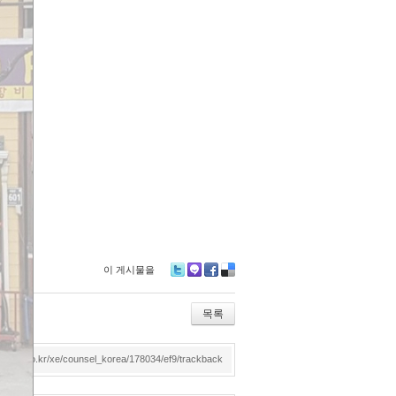
이 게시물을
Tw
M
Fa
De
itte
e2
ce
lici
r
da
bo
ou
목록
y
ok
s
dmotor.co.kr/xe/counsel_korea/178034/ef9/trackback