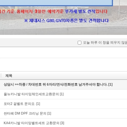
댓글
1
조은카랜드
단순교환이 아니기때문에 
2022.05.17 08:17
수리비용/시간 산출가능합
양주시 마전동 116-12번지
오늘 하루 이 창을 띄우지 않
제목
상담시 >>차종 / 차대번호 뒤 6자리/연식/전화번호 남겨주셔야 합니다.
[1]
올뉴카니발 타이밍체인세트교환문의
[1]
포터2 겉벨트 문의요.
[1]
싼타페 DM DPF 크리닝 문의
[1]
KA4카니발 타이밍밸트세트 교환문의
[3]