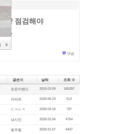
차량 점검해야
니다.
음
X
X
댓글
글쓴이
날짜
조회 수
2019.03.09
160297
조은카랜드
2026.06.23
513
카바르
2026.03.16
797
ㄷㅋㄷㅋ
2026.02.04
4754
낚시인
2026.01.07
6437
빛우림