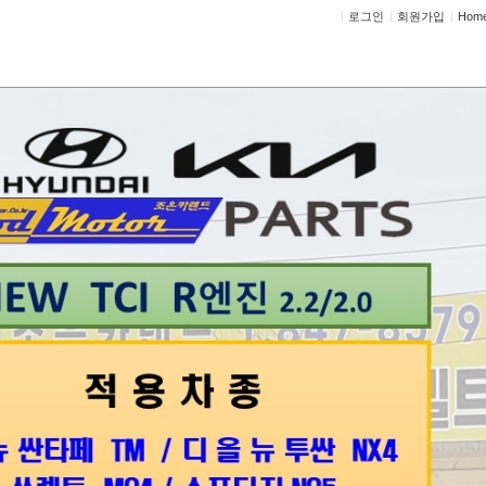
로그인
회원가입
Hom
정비상담
고객센터
상담
수입차 정비상담
차 정비상담
의 드립니다.
넘게 오래다닐 정비소를 찾았습니다.
신생이라 믿을 수가 없어서..
 매우 가깝고 정말 괜찮아 보여서 문의 드립니다.
스타렉스 2010년식
000키로 정도 달렸습니다.
1년9월 정기검사 결과
1 배기가스 재순환(EGR) 흐름량 부족 검출