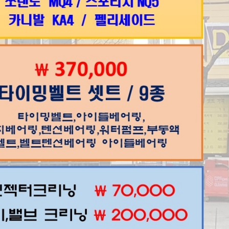
5% 입니다.
 기타센서 불량.
인 수리 비용 문의 드립니다.
 얼마나 걸리나요???
니다.
 검색해보니 정비소가 안나오네요???
 마전동 부흥로 1601
맞나요???
서 보이나요???
니다.
엮인글
0
http://goo