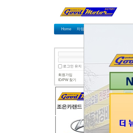
Home
차량정비가격표
정비예약
국산차 정비
● 국산
로그인 유지
정비문
회원가입
쌍둥이
ID/PW 찾기
1달 
거의 
집에서
그랜드
11만3
202
P040