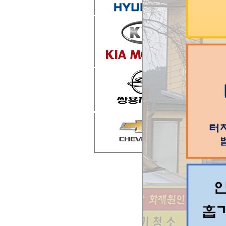
매연1
5249
구체적
시간은
감사합
주소를
양주시
여기 
차길에
감사합
.