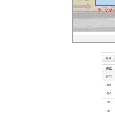
목록
번호
공지
305
304
303
302