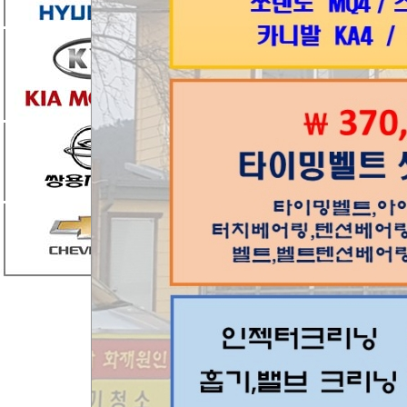
300
투싼ix 2010년식 문의 합니다.
[1
299
정비문의
[1]
298
포터2타이밍체인밸트
[1]
297
사장님 르노 QM3 14년식 타이
296
캡티바 타이밍 체인 정비 문의
[1
295
올뉴투싼 정비목록
[1]
294
그랜드스타렉스 겉벨트 베어링 
293
카니발 4세대 타이밍벨트 가격
292
연휴기간 혹시나 급해서 견적
291
23년형 모하비 더마스터 겉벨트
290
외부벨트세트와 덴퍼풀리 교환
289
그랜저HG 조수석 등속조인트 부
288
포터2 가열플러그굥환
[1]