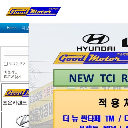
Home
차량정비가격표
정비예약
정비상담
고객센터
국산차 정비상담
수입차 정비상담
● 국산차 정비상담
로그인 유지
번호
제목
회원가입
공지
상담시 >>차종 / 차대번호 뒤 
ID/PW 찾기
305
올뉴카니발 타이밍체인세트교
304
포터2 겉벨트 문의요.
[1]
303
싼타페 DM DPF 크리닝 문의
[1]
302
KA4카니발 타이밍밸트세트 교
301
견적 문의입니다
[1]