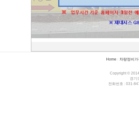
287
포터2 냉탑
[1]
286
포터2 lpg 판스프링
[1]
첫 
검색
태그
Home
차량정비가
Copyright © 201
경기도
전화번호 : 031-847