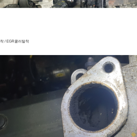
착 / EGR쿨러탈착