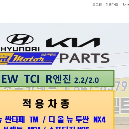
로그인
회원가입
Hom
정비상담
고객센터
지사항
이벤트
고객 방문기
정비사진
정보게시판
사진
 DPF . 흡기 클리닝 . EGR교환
랜드
젤 2017년식 155.000KM 주행차량 출력부족 으로 입고