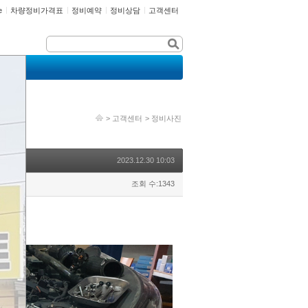
e
차량정비가격표
정비예약
정비상담
고객센터
>
고객센터
>
정비사진
2023.12.30 10:03
조회 수:1343