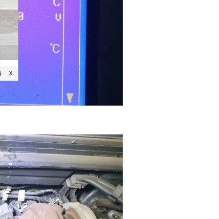
음
X
X