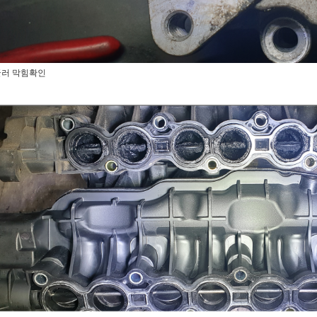
쿨러 막힘확인