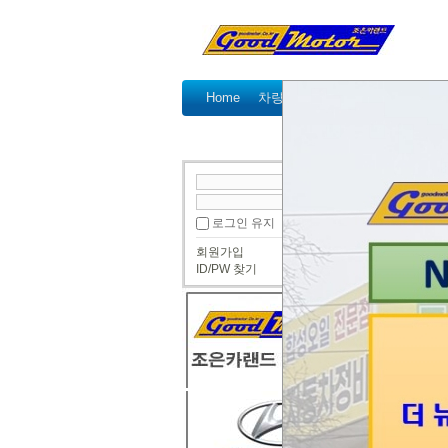
Home
차량정비가격표
정비예약
공
● 정비
로그인 유지
K7디젤
회원가입
조은카
ID/PW 찾기
K7 디