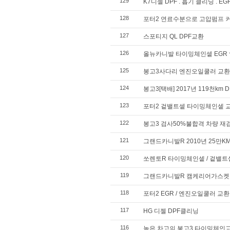
129
K7디젤 DPF . 흡기 클리닝 . E
128
포터2 연료수분으로 고압펌프 
127
스포티지 QL DPF교환
126
올뉴카니발 타이밍체인셑 EGR
125
봉고3사다리 엔진오일쿨러 교환
124
봉고3[택배] 2017년 119천km D
123
포터2 겉밸트셑 타이밍체인셑 
122
봉고3 검사50%불합격 차량 재
121
그랜드카니발R 2010년 25만K
120
쏘렌토R 타이밍체인셑 / 겉밸트셑
119
그랜드카니발R 캠케리어가스켓교
118
포터2 EGR / 엔진오일쿨러 교환
117
HG 디젤 DPF클리닝
116
높은 차고의 봉고3 타이밍체인