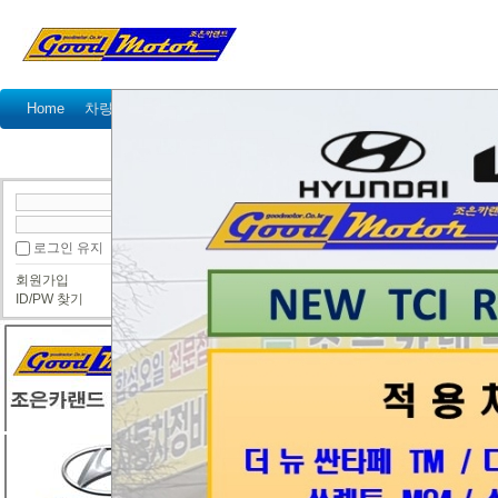
Home
차량정비가격표
정비예약
정비상담
고객센터
공지사항
이벤트
고객 방문기
정
● 정비사진
로그인 유지
회원가입
올뉴카니발 엔진소음 진동 부조,,,오토래
ID/PW 찾기
조은카랜드
올뉴카니발 201
올뉴카니발이 엔