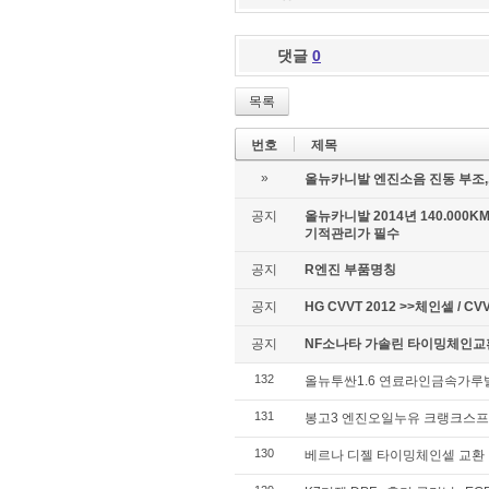
댓글
0
목록
번호
제목
»
올뉴카니발 엔진소음 진동 부조,
공지
올뉴카니발 2014년 140.00
기적관리가 필수
공지
R엔진 부품명칭
공지
HG CVVT 2012 >>체인셑 / CV
공지
NF소나타 가솔린 타이밍체인
132
올뉴투싼1.6 연료라인금속가루
131
봉고3 엔진오일누유 크랭크스
130
베르나 디젤 타이밍체인셑 교환