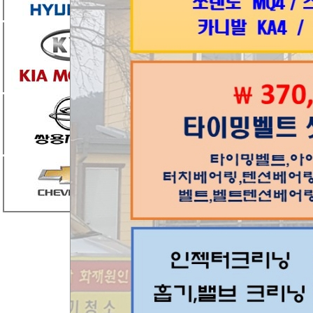
자기진단 정상 >
터 4를 넘어갑니
탈거해서 테스트
환해서 장착
>>스태너 확인 
토래쉬 의심>>
압축압력 점검
오토래쉬로 진단
브이상시 헤드수