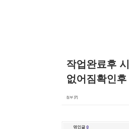
작업완료후 시험
없어짐확인후
첨부 [
7
]
엮인글
0