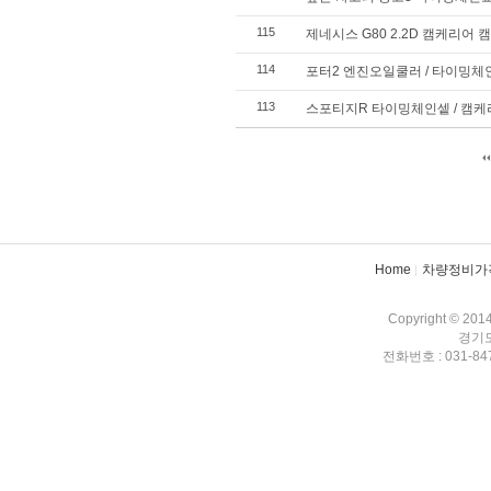
115
제네시스 G80 2.2D 캠케리어
114
포터2 엔진오일쿨러 / 타이밍
113
스포티지R 타이밍체인셑 / 캠케
검색
태그
Home
차량정비가
Copyright © 201
경기도
전화번호 : 031-847