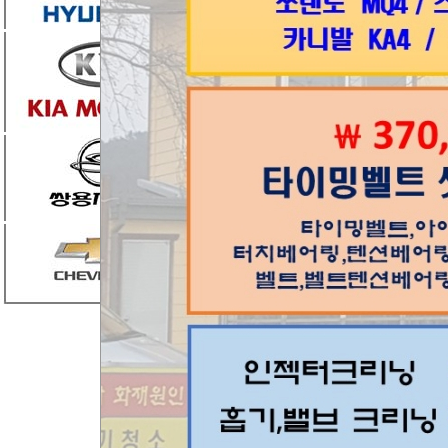
점검후 DPF이상
엔진체크등 점멸
엔진오일 저렴한
고...
타사문제가 아니
엔진오일 중요성