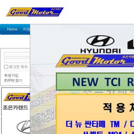
Home
차량정비가격표
정비예약
정비상담
고객센터
공지사항
이벤트
고객 방문기
정
● 정비사진
로그인 유지
회원가입
그랜드스타렉스 DPF교환
ID/PW 찾기
조은카랜드
그랜드스타렉스 
한다고 입고.