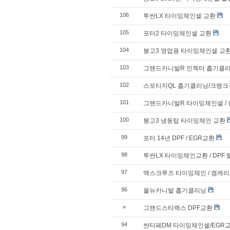
106
투싼LX 타이밍체인셑 교환
105
포터2 타이밍체인셑 교환
104
봉고3 영업용 타이밍체인셑 교
103
그랜드카니발R 인젝터 흡기클
102
스포티지QL 흡기클리닝/크랭
101
그랜드카니발R 타이밍체인셑 /
100
봉고3 냉동탑 타이밍체인 교환
99
포터 14년 DPF / EGR교환
98
투싼LX 타이밍체인교환 / DPF
97
맥스크루즈 타이밍체인 / 캠케리
96
올뉴카니발 흡기클리닝
»
그랜드스타렉스 DPF교환
94
싼타페DM 타이밍체인셑/EGR