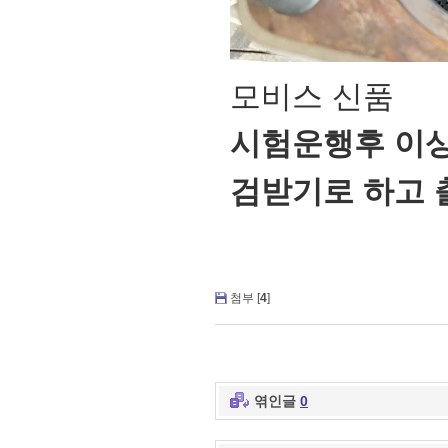
모비스 신품
시험운행후 이상
검받기로 하고 
첨부 [
4
]
엮인글
0