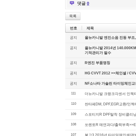
댓글
0
목록
번호
제목
공지
올뉴카니발 엔진소음 진동 부조,
공지
올뉴카니발 2014년 140.00
기적관리가 필수
공지
R엔진 부품명칭
공지
HG CVVT 2012 >>체인셑 / CV
공지
NF소나타 가솔린 타이밍체인
111
더뉴카니발 크랭크각센서 인젝
110
싼타페DM, DPF,EGR교환/인
109
스포티지R DPF탈착 장비클리
108
쏘렌토R 매연과다/출력부족>>E
107
봉고3 2016년 타이밍체인셑/