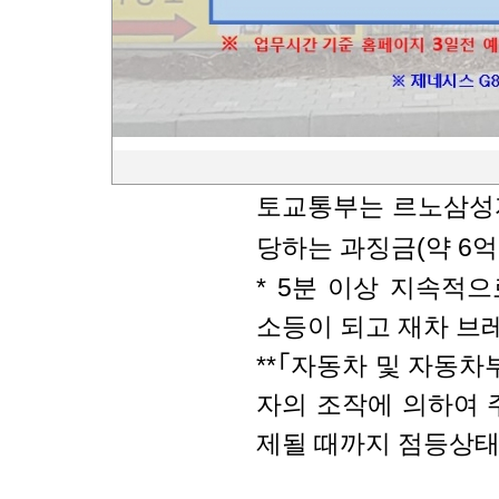
10월 5일부터 2016
이다.
(제동등) 차체제어장
등되지 않을 가능성이 
토교통부는 르노삼성자
당하는 과징금(약 6
* 5분 이상 지속적
소등이 되고 재차 브
**｢자동차 및 자동차
자의 조작에 의하여 
제될 때까지 점등상태