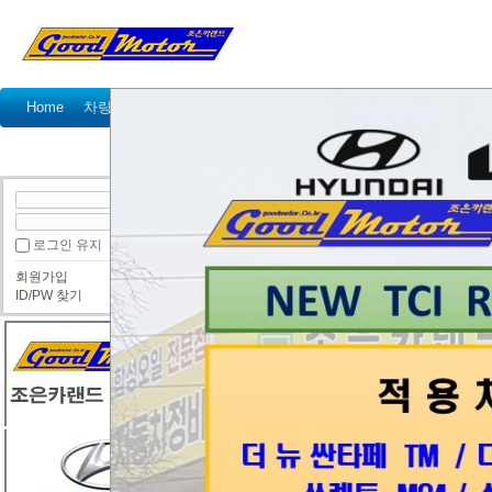
Home
차량정비가격표
정비예약
정비상담
고객센터
공지사항
이벤트
고객 방문기
정
● 정보게시판
로그인 유지
회원가입
[리콜안내] 르노삼성, 재규어랜드로버, 마세라
ID/PW 찾기
조은카랜드
2017년 3월 9일
국토교통부(장관 강