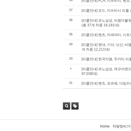
38
[리콜안내] FCA, 미쓰비시, 벤츠,
37
[리콜안내] 포드, 미쓰비시 리콜 실
36
[리콜안내] 르노삼성, 비엠더블유,
(총 37개 차종 18,181대)
35
[리콜안내] 벤츠, 마세라티, 시트로
34
[리콜안내] 현대, 기아, 닛산, 
개 차종 12,211대)
33
[리콜안내] 한국지엠, 두카티 리콜 
»
[리콜안내] 르노삼성, 재규어랜드로
97,038대)
31
[리콜안내] 벤츠, 포르쉐, 다임러트
검색
태그
Home
차량정비가