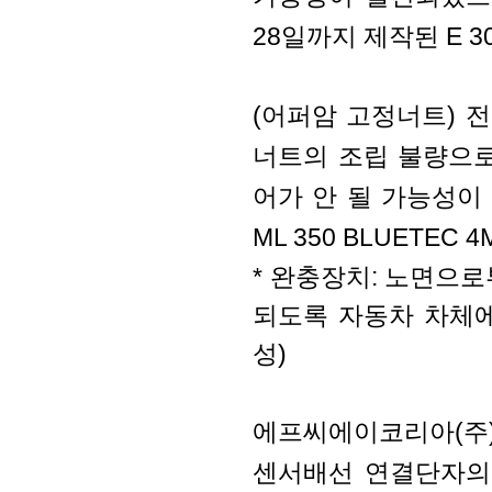
28일까지 제작된 E 3
(어퍼암 고정너트) 
너트의 조립 불량으
어가 안 될 가능성이 
ML 350 BLUETEC
* 완충장치: 노면으
되도록 자동차 차체에
성)
에프씨에이코리아(주
센서배선 연결단자의