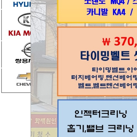
한불모터스(주), (
승용·이륜자동차에서
다.
메르세데스-벤츠코리아(
동차는 동승자석 승
어린이가 탑승한 것
견되었다.
리콜대상은 2015년 1
등 4개 차종 승용자동
31일부터 메르세데스
당 부품 점검 후 교체 