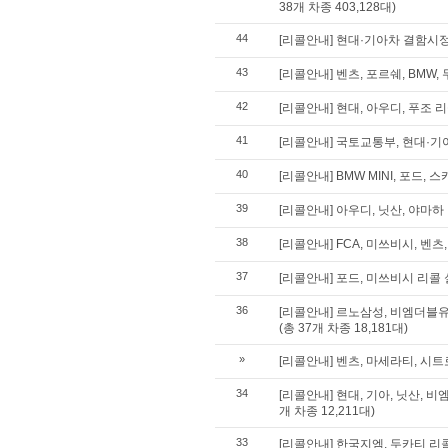
38개 차종 403,128대)
44
[리콜안내] 현대·기아차 결함시
43
[리콜안내] 벤츠, 포르쉐, BMW, 
42
[리콜안내] 현대, 아우디, 푸조 리콜
41
[리콜안내] 국토교통부, 현대·기
40
[리콜안내] BMW MINI, 포드,
39
[리콜안내] 아우디, 닛산, 야마하 리
38
[리콜안내] FCA, 미쓰비시, 벤츠,
37
[리콜안내] 포드, 미쓰비시 리콜 실
36
[리콜안내] 르노삼성, 비엠더블유,
(총 37개 차종 18,181대)
»
[리콜안내] 벤츠, 마세라티, 시트로
34
[리콜안내] 현대, 기아, 닛산, 
개 차종 12,211대)
33
[리콜안내] 한국지엠, 두카티 리콜 