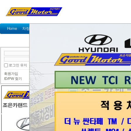
Home
차량정비가격표
정비예약
정비상담
고객센터
공지사항
이벤트
고객 방문기
정
● 정보게시판
로그인 유지
회원가입
[리콜안내] 벤츠, 마세라티, 시트로엥, 야마하
ID/PW 찾기
조은카랜드
2017년 3월 31일
국토교통부(장관 강호