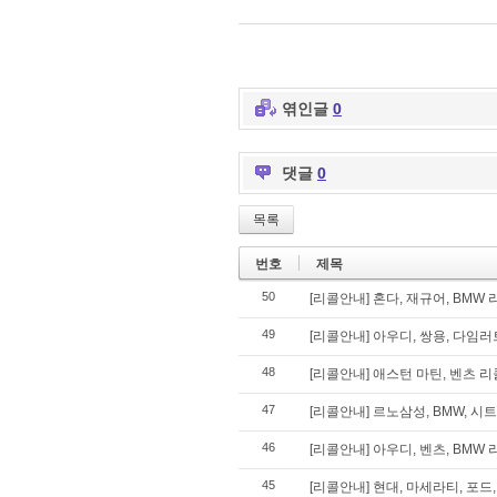
엮인글
0
댓글
0
목록
번호
제목
50
[리콜안내] 혼다, 재규어, BMW 리
49
[리콜안내] 아우디, 쌍용, 다임러트
48
[리콜안내] 애스턴 마틴, 벤츠 리콜
47
[리콜안내] 르노삼성, BMW, 시트
46
[리콜안내] 아우디, 벤츠, BMW 리
45
[리콜안내] 현대, 마세라티, 포드