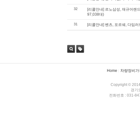
32
[리콜안내] 르노삼성, 재규어랜드로
97,038대)
31
[리콜안내] 벤츠, 포르쉐, 다임러트
검색
태그
Home
차량정비가
Copyright © 201
경기도
전화번호 : 031-847