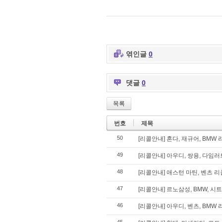
엮인글
0
댓글
0
목록
번호
제목
50
[리콜안내] 혼다, 재규어, BMW 리
49
[리콜안내] 아우디, 쌍용, 다임러트
48
[리콜안내] 애스턴 마틴, 벤츠 리콜
47
[리콜안내] 르노삼성, BMW, 시트
46
[리콜안내] 아우디, 벤츠, BMW 리