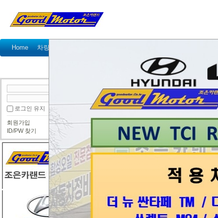
Home
차량정비가격표
정비예약
정비상담
고객센터
공지사항
이벤트
고객 방문기
정
● 정보게시판
로그인 유지
회원가입
[리콜안내] 아우디, 닛산, 야마하 리콜 실시 (
ID/PW 찾기
조은카랜드
2017년 4월 27
국토교통부(장관 강호