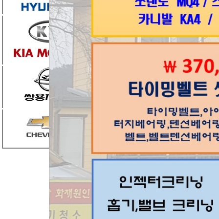
(주)한국모터트레이
이 발견되어 시정조치
아우디폭스바겐코리아(주)
quattro 등 5개
질이 냉각수 보조펌프
어 화재가 발생할 가
리콜대상은 2011년 5
40(2.0) TFSI qu
소유자는 2017년 
서 무상으로 수리(소프