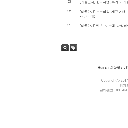
33
[리콜안내] 한국지엠, 두카티 리콜 
32
[리콜안내] 르노삼성, 재규어랜드로
97,038대)
31
[리콜안내] 벤츠, 포르쉐, 다임러트
검색
태그
Home
차량정비가
Copyright © 201
경기도
전화번호 : 031-847