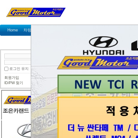
Home
차량정비가격표
정비예약
정비상담
고객센터
공지사항
이벤트
고객 방문기
정
● 정보게시판
로그인 유지
회원가입
[리콜안내] 애스턴 마틴, 벤츠 리콜 실시(총
ID/PW 찾기
조은카랜드
2017년 7월 20
국토교통부(장관 김