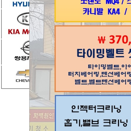
총 2개 차종 24대
한다고 밝혔다.
(유)기흥인터내셔널에
타이어공기압경고장치(
기압이 정상보다 부
확인되었다.
* 타이어공기압경고장
타이어 공기압의 상태
해당차량은 7월21
수리(소프트웨어 업데