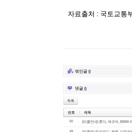
자료출처 : 국토교통부
엮인글
0
댓글
0
목록
번호
제목
50
[리콜안내] 혼다, 재규어, BMW 리
49
[리콜안내] 아우디, 쌍용, 다임러트