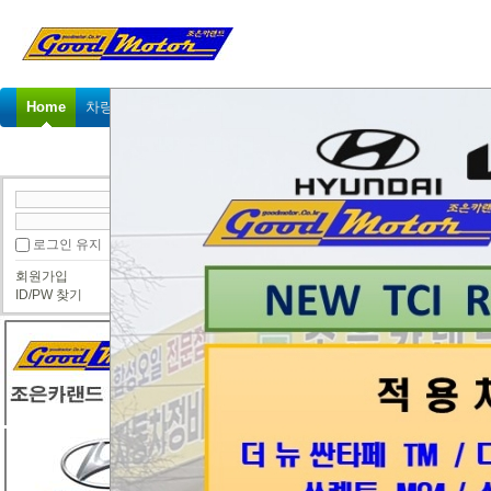
Home
차량정비가격표
정비예약
정비상담
고객센터
로그인 유지
로그
회원가입
ID/PW 찾기
로