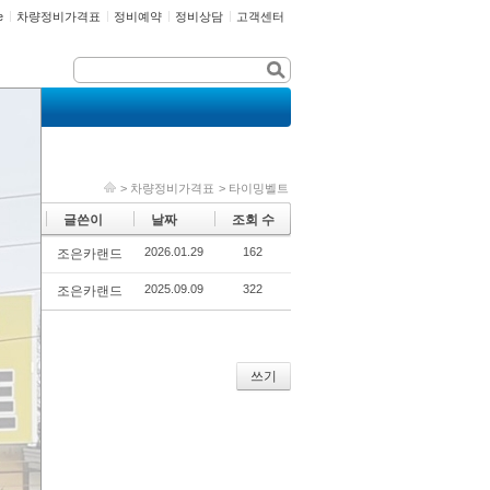
e
차량정비가격표
정비예약
정비상담
고객센터
>
차량정비가격표
>
타이밍벨트
글쓴이
날짜
조회 수
2026.01.29
162
조은카랜드
2025.09.09
322
조은카랜드
쓰기