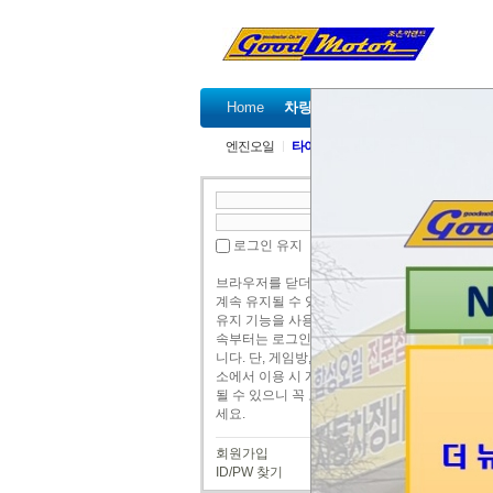
Home
차량정비가격표
정비예약
엔진오일
타이밍벨트
타이밍체인
겉벨트 
번호
로그인 유지
2
브라우저를 닫더라도 로그인이
1
계속 유지될 수 있습니다. 로그인
유지 기능을 사용할 경우 다음 접
속부터는 로그인할 필요가 없습
니다. 단, 게임방, 학교 등 공공장
소에서 이용 시 개인정보가 유출
될 수 있으니 꼭 로그아웃을 해주
검색
세요.
회원가입
ID/PW 찾기