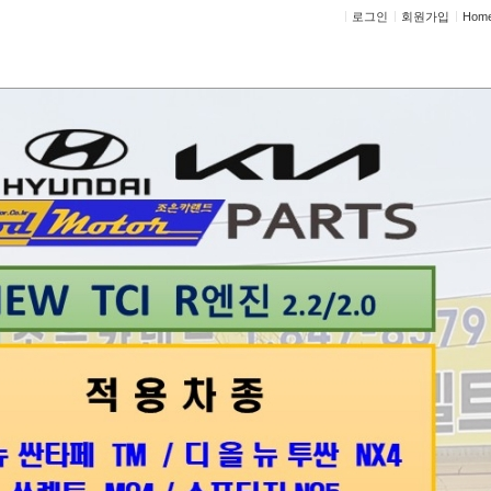
로그인
회원가입
Hom
정비상담
고객센터
세트
제목
기아 타이밍벨트 가격표
현대 타이밍벨트 가격표
1
첫 페이지
끝 페이지
검색
태그