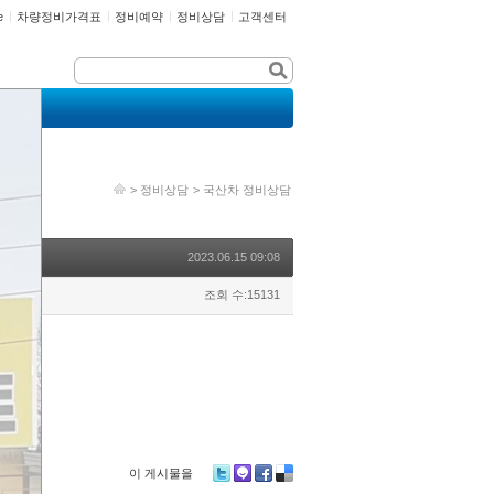
e
차량정비가격표
정비예약
정비상담
고객센터
>
정비상담
>
국산차 정비상담
2023.06.15 09:08
조회 수:15131
이 게시물을
Tw
M
Fa
De