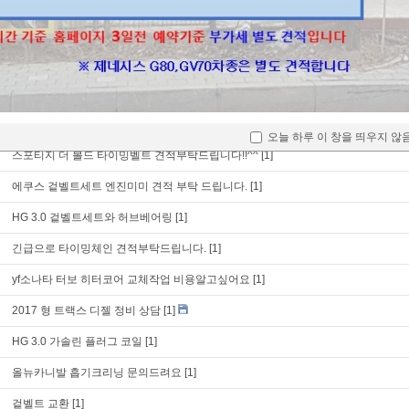
등속조인트 부트교환
[1]
17년식 k7 등속부트교체 문의
[1]
등속조인트 부트교체 작업비용하고 작업시간 문의드립니다.
[1]
싼타페 더 프라임 겉밸트교환 문의 입니다.
[1]
문의 드립니다
[1]
오늘 하루 이 창을 띄우지 않
스포티지 더 볼드 타이밍벨트 견적부탁드립니다!!^^
[1]
에쿠스 겉벨트세트 엔진미미 견적 부탁 드립니다.
[1]
HG 3.0 겉벨트세트와 허브베어링
[1]
긴급으로 타이밍체인 견적부탁드립니다.
[1]
yf소나타 터보 히터코어 교체작업 비용알고싶어요
[1]
2017 형 트랙스 디젤 정비 상담
[1]
HG 3.0 가솔린 플러그 코일
[1]
올뉴카니발 흡기크리닝 문의드려요
[1]
겉벨트 교환
[1]