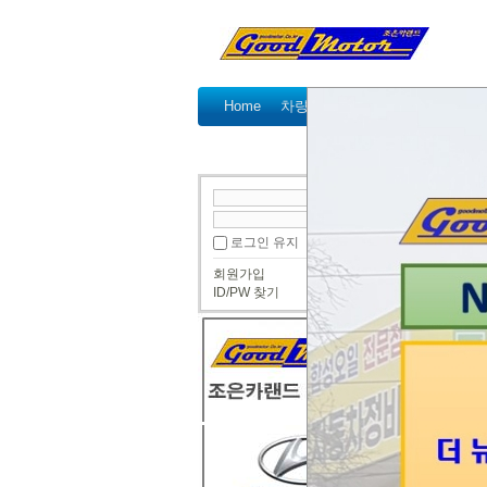
Home
차량정비가격표
정비예약
국산차 정비
● 국산
로그인 유지
올뉴투
회원가입
투싼이
ID/PW 찾기
안녕하
올뉴투싼
쇠 긁