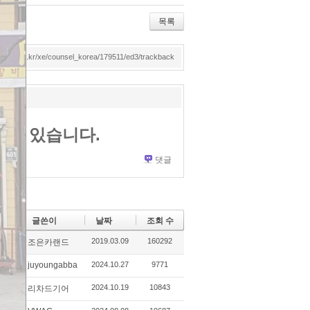
itte
e2
ce
lici
r
da
bo
ou
목록
y
ok
s
dmotor.co.kr/xe/counsel_korea/179511/ed3/trackback
액 있습니다.
댓글
글쓴이
날짜
조회 수
2019.03.09
160292
조은카랜드
juyoungabba
2024.10.27
9771
2024.10.19
10843
리차드기어