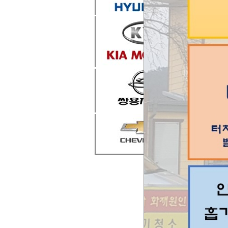
목록
번호
공지
285
284