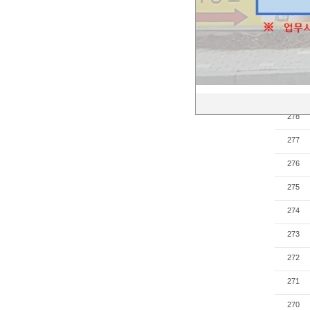
283
282
281
280
279
278
277
276
275
274
273
272
271
270