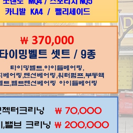
엮인글
0
http://goo
댓글
1
조은카랜드
정비가격표 타이밍체인에 금
2023.09.23 12:42
제목
상담시 >>차종 / 차대번호 뒤 6자리/연식/전화번호 남겨주셔야 합니다.
[1]
포터2
[1]
안녕하세여
[2]