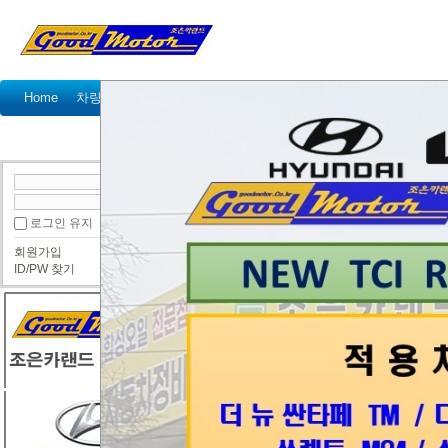
Home
차량정비가격표
정비예약
정비상담
고객센터
공지사항
이벤트
고객 방문기
정
● 정비사진
로그인 유지
포터2 타이밍체인세트와 겉밸트세트
회원가입
조은카랜드
ID/PW 찾기
포터2 2016년 271.000km 타이밍체
엔진소음으로 입고
엔진소음으로 입고 점검결과 타이밍체인