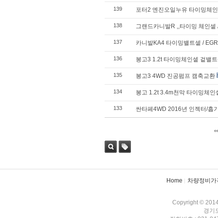
139
포터2 엔진오일누유 타이밍체인
138
그랜드카니발R ,,타이밍 체인셑 
137
카니발KA4 타이밍밸트셑 / EG
136
봉고3 1.2t 타이밍체인셑 겉밸
135
봉고3 4WD 진공펌프 캠축교환
134
봉고 1.2t 3.4m천막 타이밍체인
133
싼타페4WD 2016년 인젝터/
검색
태그
Home
차량정비가
Copyright © 201
경기도