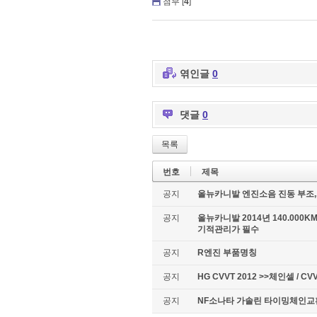
첨부 [
4
]
엮인글
0
댓글
0
목록
번호
제목
공지
올뉴카니발 엔진소음 진동 부조,
공지
올뉴카니발 2014년 140.00
기적관리가 필수
공지
R엔진 부품명칭
공지
HG CVVT 2012 >>체인셑 / CV
공지
NF소나타 가솔린 타이밍체인