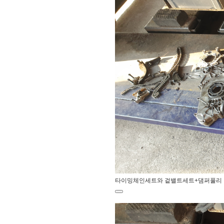
타이밍체인세트와 겉밸트세트+댐퍼풀리